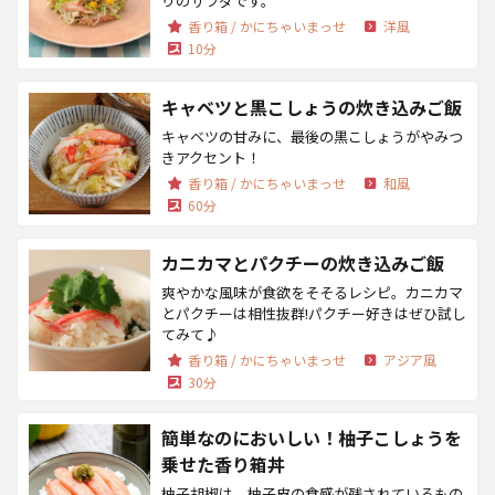
りのサラダです。
香り箱 / かにちゃいまっせ
洋風
10分
キャベツと黒こしょうの炊き込みご飯
キャベツの甘みに、最後の黒こしょうがやみつ
きアクセント！
香り箱 / かにちゃいまっせ
和風
60分
カニカマとパクチーの炊き込みご飯
爽やかな風味が食欲をそそるレシピ。カニカマ
とパクチーは相性抜群!パクチー好きはぜひ試し
てみて♪
香り箱 / かにちゃいまっせ
アジア風
30分
簡単なのにおいしい！柚子こしょうを
乗せた香り箱丼
柚子胡椒は、柚子皮の食感が残されているもの