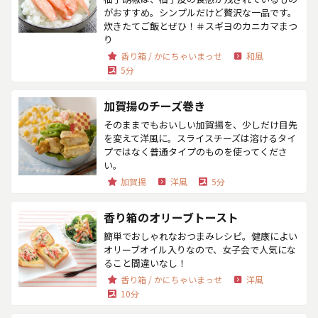
がおすすめ。シンプルだけど贅沢な一品です。
炊きたてご飯とぜひ！＃スギヨのカニカマまつ
り
香り箱 / かにちゃいまっせ
和風
5分
加賀揚のチーズ巻き
そのままでもおいしい加賀揚を、少しだけ目先
を変えて洋風に。スライスチーズは溶けるタイ
プではなく普通タイプのものを使ってくださ
い。
加賀揚
洋風
5分
香り箱のオリーブトースト
簡単でおしゃれなおつまみレシピ。健康によい
オリーブオイル入りなので、女子会で人気にな
ること間違いなし！
香り箱 / かにちゃいまっせ
洋風
10分