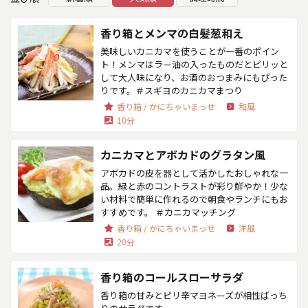
香り箱とメンマの白髪葱和え
美味しいカニカマを使うことが一番のポイン
ト！メンマはラー油の入ったものだとピリッと
して大人味になり、お酒のおつまみにもぴった
りです。＃スギヨのカニカマまつり
香り箱 / かにちゃいまっせ
和風
10分
カニカマとアボカドのグラタン風
アボカドの皮を器として活かしたおしゃれな一
品。緑と赤のコントラストが彩り鮮やか！少な
い材料で簡単に作れるので朝食やランチにもお
すすめです。 ＃カニカマッチング
香り箱 / かにちゃいまっせ
洋風
20分
香り箱のコールスローサラダ
香り箱の甘みとピリ辛マヨネーズが相性ばっち