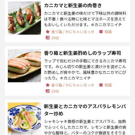
カニカマと新生姜の肉巻き
カニカマと新生姜の味だけで下味以外の調味料
は不要！食べる時に七味とマヨネーズを添えて
もおいしくいただけます。＃カニカマニイチ
香り箱 / かにちゃいまっせ
和風
20分
香り箱と新生姜酢めしのラップ寿司
ラップで包むだけの手軽にできるカニカマ寿司
です。みじん切りの新生姜と漬け汁を混ぜこん
だ酢めしが爽やかで、風味豊かなカニカマにぴ
ったり。＃カニカマニイチ
香り箱 / かにちゃいまっせ
和風
10分
新生姜とカニカマのアスパラレモンバ
ター炒め
シャキシャキ食感の新生姜とアスパラと、加熱
でふっくらしたカニカマ。レモンと新生姜の爽
やかな酸味と、バターのコクが食欲をそそりま