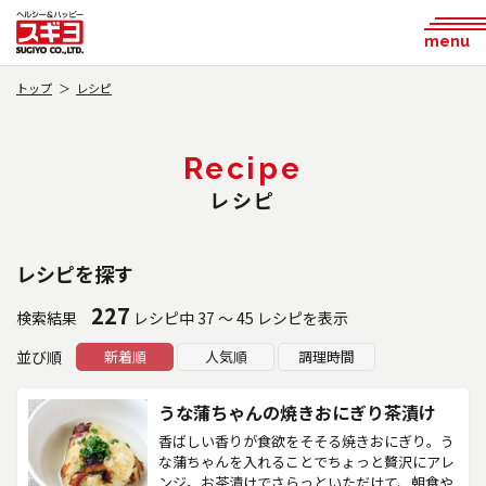
menu
トップ
レシピ
Recipe
レシピ
レシピを探す
227
検索結果
レシピ中 37 ～ 45 レシピを表示
並び順
新着順
人気順
調理時間
うな蒲ちゃんの焼きおにぎり茶漬け
香ばしい香りが食欲をそそる焼きおにぎり。う
な蒲ちゃんを入れることでちょっと贅沢にアレ
ンジ。お茶漬けでさらっといただけて、朝食や