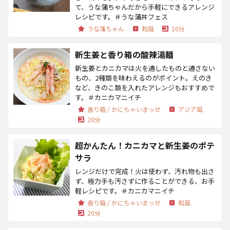
て、うな蒲ちゃんだから手軽にできるアレンジ
レシピです。＃うな蒲丼フェス
うな蒲ちゃん
和風
10分
新生姜と香り箱の酸辣湯麺
新生姜とカニカマは火を通したものと通さない
もの、2種類を味わえるのがポイント。えのき
など、きのこ類を入れたアレンジもおすすめで
す。＃カニカマニイチ
香り箱 / かにちゃいまっせ
アジア風
20分
超かんたん！カニカマと新生姜のポテ
サラ
レンジだけで完成！火は使わず、汚れ物も出さ
ず、極力手も汚さずに作ることができる、お手
軽レシピです。＃カニカマニイチ
香り箱 / かにちゃいまっせ
和風
20分