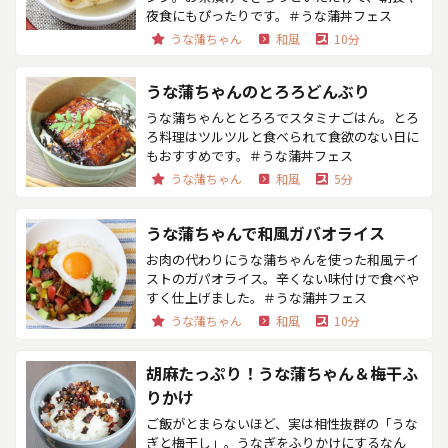
夜食にもぴったりです。＃うな蒲丼フェス
うな蒲ちゃん
和風
10分
うな蒲ちゃんのとろろどんぶり
うな蒲ちゃんととろろでスタミナごはん。とろ
ろ料理はツルツルと食べられて食欲のない日に
もおすすめです。＃うな蒲丼フェス
うな蒲ちゃん
和風
5分
うな蒲ちゃんで和風ガバオライス
お肉の代わりにうな蒲ちゃんを使った和風テイ
ストのガパオライス。辛くない味付けで食べや
すく仕上げました。＃うな蒲丼フェス
うな蒲ちゃん
和風
10分
胡麻たっぷり！うな蒲ちゃん＆梅干ふ
りかけ
ご飯がとまらないほど、実は相性抜群の「うな
ぎと梅干し」。うなぎをふりかけにするなん