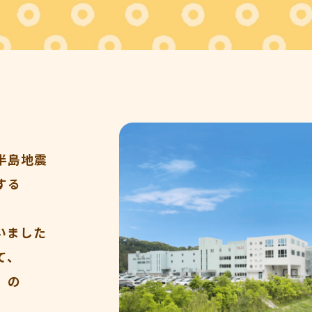
半島地震
する
いました
て、
」の