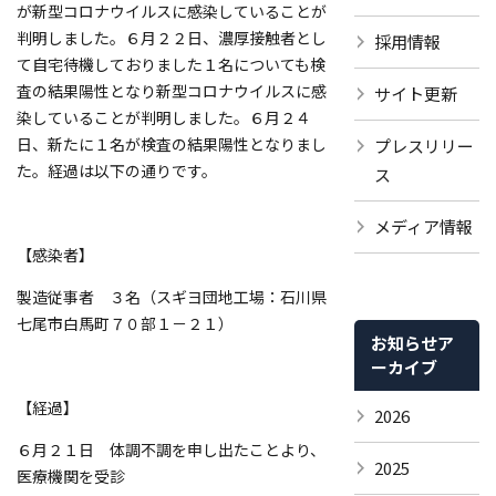
が新型コロナウイルスに感染していることが
判明しました。６月２２日、濃厚接触者とし
採用情報
て自宅待機しておりました１名についても検
査の結果陽性となり新型コロナウイルスに感
サイト更新
染していることが判明しました。６月２４
日、新たに１名が検査の結果陽性となりまし
プレスリリー
た。経過は以下の通りです。
ス
メディア情報
【感染者】
製造従事者 ３名（スギヨ団地工場：石川県
七尾市白馬町７０部１－２１）
お知らせア
ーカイブ
【経過】
2026
６月２１日 体調不調を申し出たことより、
2025
医療機関を受診