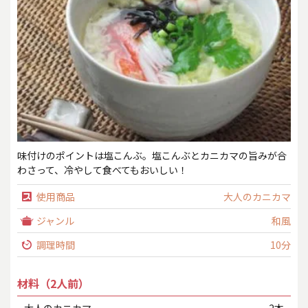
味付けのポイントは塩こんぶ。塩こんぶとカニカマの旨みが合
わさって、冷やして食べてもおいしい！
使用商品
大人のカニカマ
ジャンル
和風
調理時間
10分
材料（2人前）
大人のカニカマ
2本