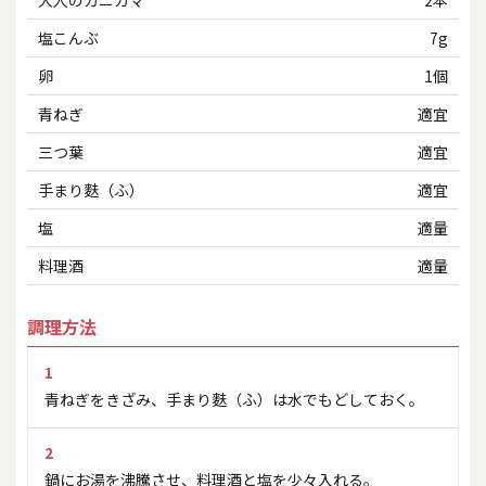
塩こんぶ
7g
卵
1個
青ねぎ
適宜
三つ葉
適宜
手まり麩（ふ）
適宜
塩
適量
料理酒
適量
調理方法
1
青ねぎをきざみ、手まり麩（ふ）は水でもどしておく。
2
鍋にお湯を沸騰させ、料理酒と塩を少々入れる。