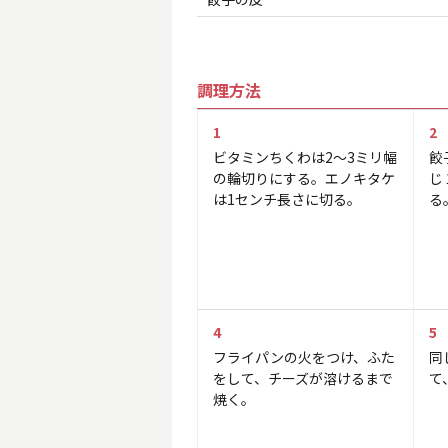
調理方法
1
2
ビタミンちくわは2～3ミリ幅
餃
の輪切りにする。エノキタケ
じ
は1センチ長さに切る。
る
4
5
フライパンの火をつけ、ふた
同
をして、チーズが溶けるまで
て
焼く。