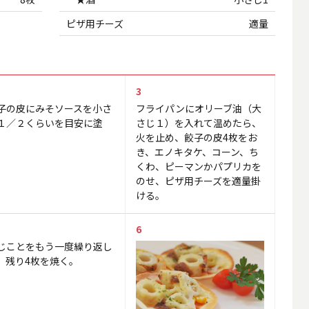
ピザ用チーズ
適量
3
子の皮にみそソースを小さ
フライパンにオリーブ油（大
１／２くらいを目安に塗
さじ１）を入れて温めたら、
。
火を止め、餃子の皮4枚をお
き、エノキタケ、コーン、ち
くわ、ピーマンかパプリカを
のせ、ピザ用チーズを適量掛
ける。
6
じことをもう一度繰り返し
、残り4枚を焼く。