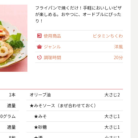
フライパンで焼くだけ！手軽においしいピザ
が楽しめる。おやつに、オードブルにぴった
り！
使用商品
ビタミンちくわ
ジャンル
洋風
調理時間
20分
1本
オリーブ油
大さじ2
適量
★みそソース（まぜ合わせておく）
60グラム
★みそ
大さじ1
適量
★砂糖
大さじ1
8枚
★酒
小さじ1