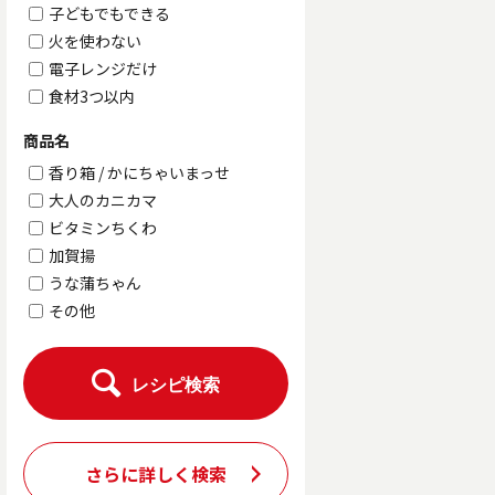
子どもでもできる
火を使わない
電子レンジだけ
食材3つ以内
商品名
香り箱 / かにちゃいまっせ
大人のカニカマ
ビタミンちくわ
加賀揚
うな蒲ちゃん
その他
レシピ検索
さらに詳しく検索