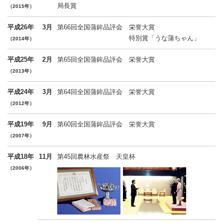
局長賞
（2015年）
平成26年
3月
第66回全国蒲鉾品評会
栄誉大賞
特別賞「うな蒲ちゃん」
（2014年）
平成25年
2月
第65回全国蒲鉾品評会 栄誉大賞
（2013年）
平成24年
3月
第64回全国蒲鉾品評会 栄誉大賞
（2012年）
平成19年
9月
第60回全国蒲鉾品評会 栄誉大賞
（2007年）
平成18年
11月
第45回農林水産祭 天皇杯
（2006年）