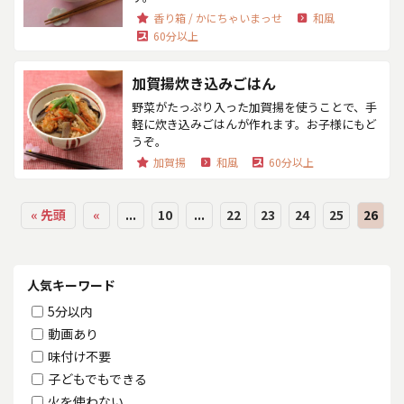
香り箱 / かにちゃいまっせ
和風
60分以上
加賀揚炊き込みごはん
野菜がたっぷり入った加賀揚を使うことで、手
軽に炊き込みごはんが作れます。お子様にもど
うぞ。
加賀揚
和風
60分以上
« 先頭
«
...
10
...
22
23
24
25
26
人気キーワード
5分以内
動画あり
味付け不要
子どもでもできる
火を使わない