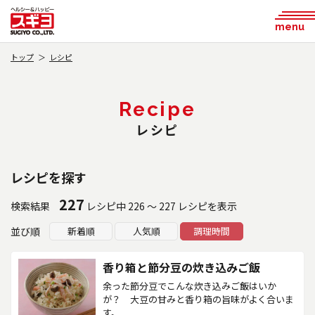
menu
トップ
レシピ
Recipe
レシピ
レシピを探す
227
検索結果
レシピ中 226 ～ 227 レシピを表示
並び順
新着順
人気順
調理時間
香り箱と節分豆の炊き込みご飯
余った節分豆でこんな炊き込みご飯はいか
が？ 大豆の甘みと香り箱の旨味がよく合いま
す。