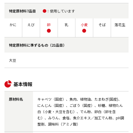
特定原材料7品目
使用しています
かに
えび
卵
乳
小麦
そば
落花生
特定原材料に
準ずるもの（21品目）
大豆
基本情報
原材料名
キャベツ（国産）、魚肉、植物油、たまねぎ(国産)、
にんじん（国産）、ごぼう（国産）、砂糖、植物たん
白（小麦・大豆を含む）、でん粉、卵白（卵を含
む）、みりん、食塩、魚介エキス／加工でん粉、pH調
整剤、調味料（アミノ酸）