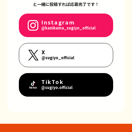
と一緒に投稿すれば応募完了です！
Instagram
@kanikama_sugiyo_official
X
@sugiyo_official
TikTok
@sugiyo.official