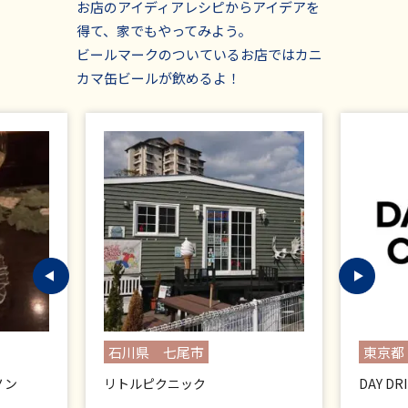
お店のアイディアレシピからアイデアを
得て、家でもやってみよう。
ビールマークのついているお店ではカニ
カマ缶ビールが飲めるよ！
石川県 七尾市
東京都
ノン
リトルピクニック
DAY DR