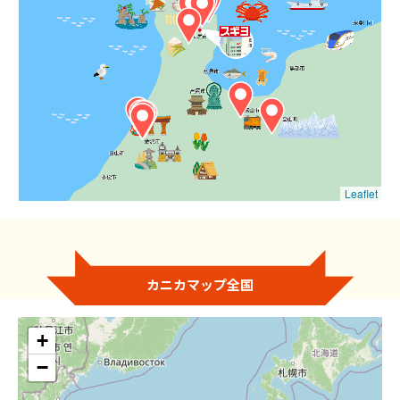
Leaflet
カニカマップ全国
+
−