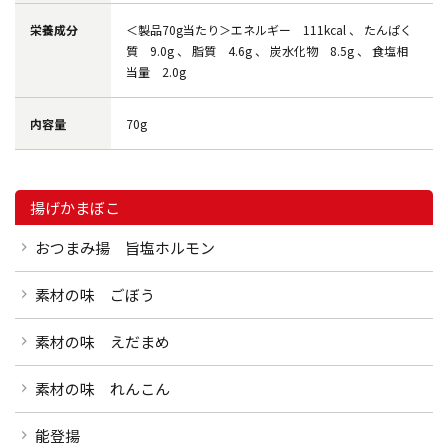
栄養成分
＜製品70g当たり＞エネルギー 111kcal 、 たんぱく
質 9.0g 、 脂質 4.6g 、 炭水化物 8.5g 、 食塩相
当量 2.0g
内容量
70g
揚げかまぼこ
おつまみ揚 旨塩ホルモン
素材の味 ごぼう
素材の味 えだまめ
素材の味 れんこん
能登揚