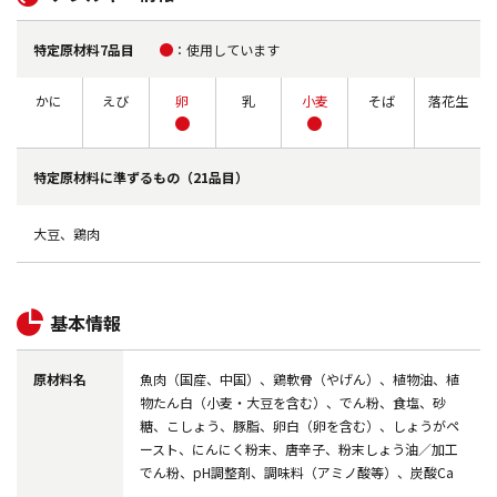
特定原材料7品目
使用しています
かに
えび
卵
乳
小麦
そば
落花生
特定原材料に
準ずるもの（21品目）
大豆、鶏肉
基本情報
原材料名
魚肉（国産、中国）、鶏軟骨（やげん）、植物油、植
物たん白（小麦・大豆を含む）、でん粉、食塩、砂
糖、こしょう、豚脂、卵白（卵を含む）、しょうがペ
ースト、にんにく粉末、唐辛子、粉末しょう油／加工
でん粉、pH調整剤、調味料（アミノ酸等）、炭酸Ca