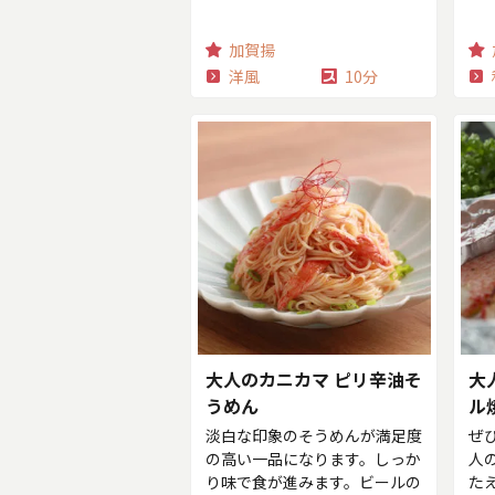
加賀揚
洋風
10分
大人のカニカマ ピリ辛油そ
大
うめん
ル
淡白な印象のそうめんが満足度
ぜ
の高い一品になります。しっか
人
り味で食が進みます。ビールの
た