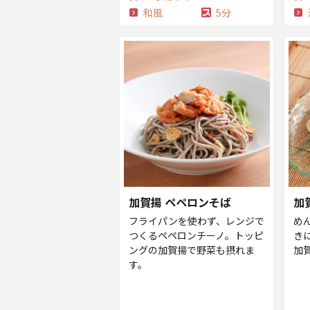
和風
5分
加賀揚 ペペロンそば
加
フライパンを使わず、レンジで
め
つくるペペロンチーノ。トッピ
き
ングの加賀揚で野菜も摂れま
加
す。