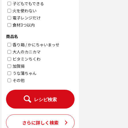
子どもでもできる
火を使わない
電子レンジだけ
食材3つ以内
商品名
香り箱 / かにちゃいまっせ
大人のカニカマ
ビタミンちくわ
加賀揚
うな蒲ちゃん
その他
レシピ検索
さらに詳しく検索