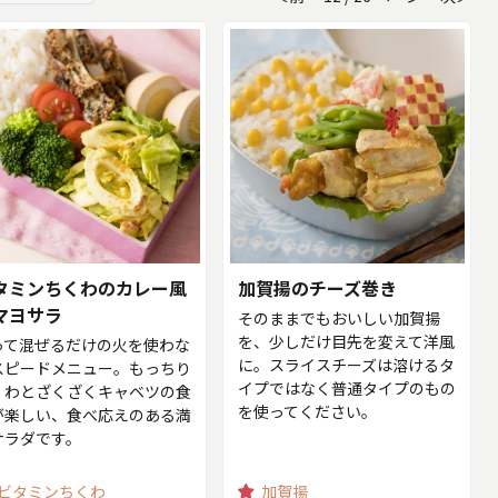
タミンちくわのカレー風
加賀揚のチーズ巻き
マヨサラ
そのままでもおいしい加賀揚
を、少しだけ目先を変えて洋風
って混ぜるだけの火を使わな
に。スライスチーズは溶けるタ
スピードメニュー。もっちり
イプではなく普通タイプのもの
くわとざくざくキャベツの食
を使ってください。
が楽しい、食べ応えのある満
サラダです。
ビタミンちくわ
加賀揚