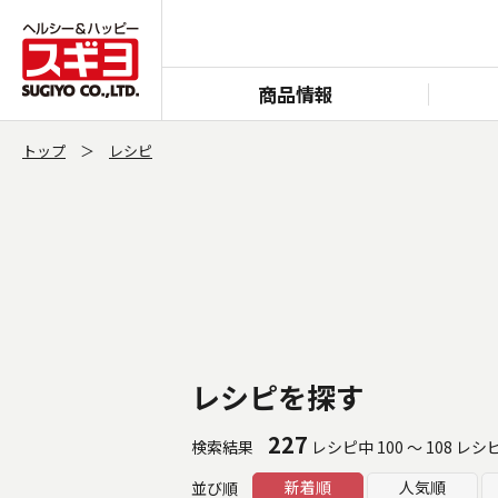
商品情報
トップ
レシピ
レシピを探す
227
検索結果
レシピ中 100 ～ 108 レ
新着順
人気順
並び順