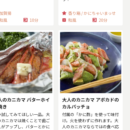
加賀揚
香り箱 / かにちゃいまっせ
和風
10分
和風
20分
人のカニカマ バターホイ
大人のカニカマ アボカドの
焼き
カルパッチョ
ひ試してみてほしい一品。大
付属の「かに酢」を使って味付
のカニカマは焼くことで歯ご
け。火を使わずに作れます。大
えがアップし、バターとかに
人のカニカマならではの食べ応