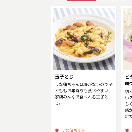
玉子とじ
ビ
味
うな蒲ちゃんは骨がないので子
どももお年寄りも食べやすい、
切
家族みんなで食べれる玉子と
い
じ。
ち
感
足
うな蒲ちゃん