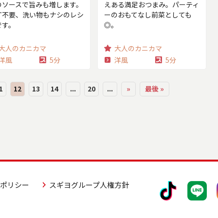
のソースで旨みも増します。
えある満足おつまみ。パーティ
丁不要、洗い物もナシのレシ
ーのおもてなし前菜としても
です。
◎。
大人のカニカマ
大人のカニカマ
洋風
5分
洋風
5分
1
12
13
14
...
20
...
»
最後 »
アポリシー
スギヨグループ人権方針