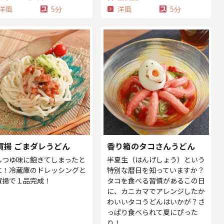
洋風
5分
洋風
5分
賀揚 ごまダレうどん
香り箱のタコさんうどん
んつゆ味に飽きてしまったと
半夏生（はんげしょう）という
に！冷蔵庫のドレッシングと
特別な暦日を知っていますか？
賀揚で１品完成！
タコを食べる習慣があるこの日
に、カニカマでアレンジしたか
わいいタコうどんはいかが？さ
っぱり食べられて夏にぴった
り！