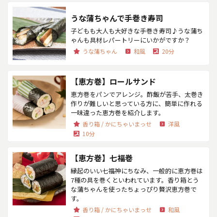
うな蒲ちゃんで手巻き寿司
子どもも大人も大好きな手巻き寿司♪うな蒲ち
ゃんも具材レパートリーにいかがですか？
うな蒲ちゃん
和風
20分
【恵方巻】ロールサンド
恵方巻をパンでアレンジ。酢飯が苦手、太巻き
作りが難しいと思っている方に、簡単に作れる
一味違った恵方巻を紹介します。
香り箱 / かにちゃいまっせ
洋風
10分
【恵方巻】七福巻
縁起のいい七福神にちなみ、一般的に恵方巻は
7種の具を巻くといわれています。香り箱とう
な蒲ちゃんを使ったちょっぴり贅沢恵方巻で
す。
香り箱 / かにちゃいまっせ
和風