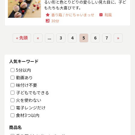
るい形と色とりどりの愛らしい見た目に、子ど
もたちも大喜びです。
香り箱 / かにちゃいまっせ
和風
30分
« 先頭
«
...
3
4
5
6
7
»
人気キーワード
5分以内
動画あり
味付け不要
子どもでもできる
火を使わない
電子レンジだけ
食材3つ以内
商品名