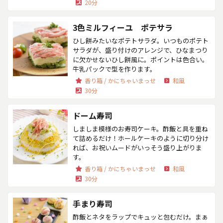
20分
3色ミルフィーユ ポテサラ
ひし餅みたいなポテトサラダ。いつものポテト
サラダが、盛り付けのアレンジで、ひなまつり
に欠かせないひし餅風に。ポイントは色合い。
牛乳パックで型を作ります。
香り箱 / かにちゃいまっせ
和風
30分
ドーム寿司
しましま模様のお寿司ケーキ。酢飯と具を重ね
て詰めるだけ！ホールケーキのように切り分け
れば、お祝いムードがいっそう盛り上がりま
す。
香り箱 / かにちゃいまっせ
和風
30分
手まり寿司
酢飯とネタをラップでキュッと包むだけ。まぁ