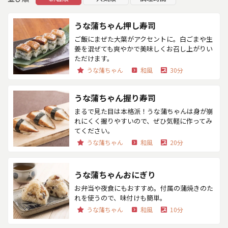
うな蒲ちゃん押し寿司
ご飯にまぜた大葉がアクセントに。白ごまや生
姜を混ぜても爽やかで美味しくお召し上がりい
ただけます。
うな蒲ちゃん
和風
30分
うな蒲ちゃん握り寿司
まるで見た目は本格派！うな蒲ちゃんは身が崩
れにくく握りやすいので、ぜひ気軽に作ってみ
てください。
うな蒲ちゃん
和風
20分
うな蒲ちゃんおにぎり
お弁当や夜食にもおすすめ。付属の蒲焼きのた
れを使うので、味付けも簡単。
うな蒲ちゃん
和風
10分