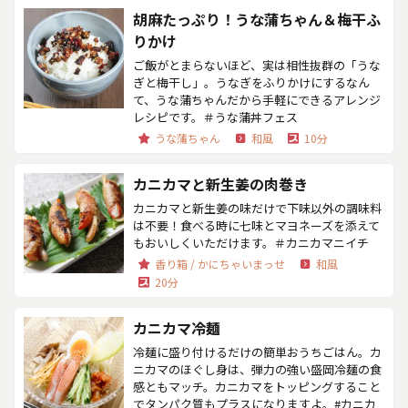
胡麻たっぷり！うな蒲ちゃん＆梅干ふ
りかけ
ご飯がとまらないほど、実は相性抜群の「うな
ぎと梅干し」。うなぎをふりかけにするなん
て、うな蒲ちゃんだから手軽にできるアレンジ
レシピです。＃うな蒲丼フェス
うな蒲ちゃん
和風
10分
カニカマと新生姜の肉巻き
カニカマと新生姜の味だけで下味以外の調味料
は不要！食べる時に七味とマヨネーズを添えて
もおいしくいただけます。＃カニカマニイチ
香り箱 / かにちゃいまっせ
和風
20分
カニカマ冷麺
冷麺に盛り付けるだけの簡単おうちごはん。カ
ニカマのほぐし身は、弾力の強い盛岡冷麺の食
感ともマッチ。カニカマをトッピングすること
でタンパク質もプラスになりますよ。#カニカ