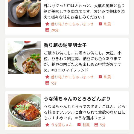
外はサクっと中はふわっと、大葉の風味と香り
箱が美味しさを際立てます。お好みで薬味を添
えて様々な味をお楽しみください！
香り箱 / かにちゃいまっせ
和風
20分
香り箱の納豆明太子
ご飯のお供にも、お酒のお供にも。大粒、小
粒、ひきわり納豆等、納豆にも色々あります
が、納豆の歯ごたえも楽しめる中粒がおすす
め。#カニカマイフレンド
香り箱 / かにちゃいまっせ
和風
5分
うな蒲ちゃんのとろろどんぶり
うな蒲ちゃんととろろでスタミナごはん。とろ
ろ料理はツルツルと食べられて食欲のない日に
もおすすめです。＃うな蒲丼フェス
うな蒲ちゃん
和風
5分