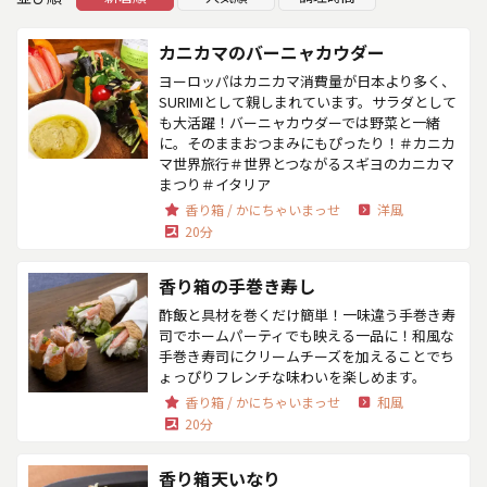
カニカマのバーニャカウダー
ヨーロッパはカニカマ消費量が日本より多く、
SURIMIとして親しまれています。サラダとして
も大活躍！バーニャカウダーでは野菜と一緒
に。そのままおつまみにもぴったり！＃カニカ
マ世界旅行＃世界とつながるスギヨのカニカマ
まつり＃イタリア
香り箱 / かにちゃいまっせ
洋風
20分
香り箱の手巻き寿し
酢飯と具材を巻くだけ簡単！一味違う手巻き寿
司でホームパーティでも映える一品に！和風な
手巻き寿司にクリームチーズを加えることでち
ょっぴりフレンチな味わいを楽しめます。
香り箱 / かにちゃいまっせ
和風
20分
香り箱天いなり