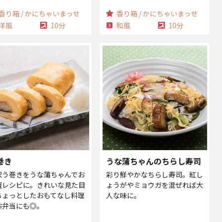
香り箱 / かにちゃいまっせ
香り箱 / かにちゃいまっせ
洋風
10分
和風
10分
巻き
うな蒲ちゃんのちらし寿司
沢う巻きをうな蒲ちゃんでお
彩り鮮やかなちらし寿司。紅し
軽レシピに。きれいな見た目
ょうがやミョウガを混ぜれば大
ちょっとしたおもてなし料理
人な味に。
お弁当にも◎。