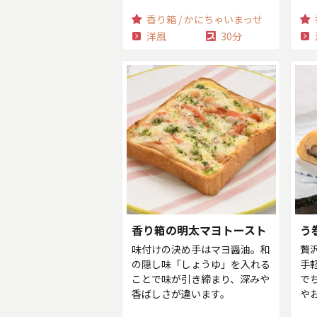
香り箱 / かにちゃいまっせ
洋風
30分
香り箱の明太マヨトースト
う
味付けの決め手はマヨ醤油。和
贅
の隠し味「しょうゆ」を入れる
手
ことで味が引き締まり、深みや
で
香ばしさが違います。
や