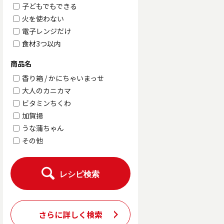
子どもでもできる
火を使わない
電子レンジだけ
食材3つ以内
商品名
香り箱 / かにちゃいまっせ
大人のカニカマ
ビタミンちくわ
加賀揚
うな蒲ちゃん
その他
レシピ検索
さらに詳しく検索