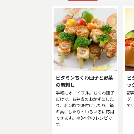
ビタミンちくわ団子と野菜
ビ
の串刺し
ッ
手軽にオードブル。ちくわ団子
野
だけで、お弁当のおかずにした
グ
り、ポン酢で味付けしたり、鍋
て
の具にしたりといろいろに応用
できます。串8本分のレシピで
す。