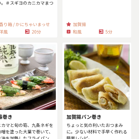
い。＃スギヨのカニカマまつ
香り箱 / かにちゃいまっせ
加賀揚
洋風
20分
和風
5分
蘇巻き
加賀揚パン巻き
ニカマと旬の筍、九条ネギを
ちょっと気の利いたおつまみ
味噌を塗った大葉で巻いて、
に。少ない材料で手早く作れる
ま油を加熱したフライパン
簡単レシピ。