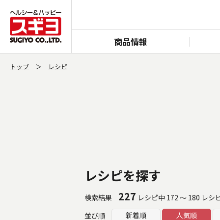
商品情報
トップ
レシピ
レシピを探す
227
検索結果
レシピ中 172 ～ 180 レ
新着順
人気順
並び順