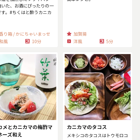
焼いた、お酒にぴったりの一
です。#ちくはと酔うカニカ
香り箱 / かにちゃいまっせ
加賀揚
和風
10分
洋風
5分
カメとカニカマの梅酢マ
カニカマのタコス
ネーズ和え
メキシコのタコスはトウモロコ