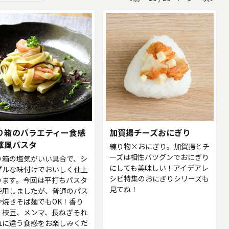
り箱のバラエティー食感
加賀揚チーズおにぎり
華風パスタ
練り物×おにぎり。加賀揚とチ
ーズは相性バツグンでおにぎり
り箱の塩気がいい具合で、シ
にしても美味しい！アイデアレ
プルな味付けでおいしく仕上
シピ特集のおにぎりシリーズも
ります。今回は平打ちパスタ
見てね！
使用しましたが、普通のパス
や焼きそば麺でもOK！香り
、枝豆、メンマ、長ねぎそれ
れに違う食感をお楽しみくだ