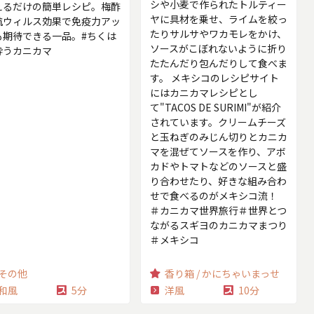
シや小麦で作られたトルティー
えるだけの簡単レシピ。梅酢
ヤに具材を乗せ、ライムを絞っ
抗ウィルス効果で免疫力アッ
たりサルサやワカモレをかけ、
も期待できる一品。#ちくは
ソースがこぼれないように折り
酔うカニカマ
たたんだり包んだりして食べま
す。 メキシコのレシピサイト
にはカニカマレシピとし
て"TACOS DE SURIMI"が紹介
されています。クリームチーズ
と玉ねぎのみじん切りとカニカ
マを混ぜてソースを作り、アボ
カドやトマトなどのソースと盛
り合わせたり、好きな組み合わ
せで食べるのがメキシコ流！
＃カニカマ世界旅行＃世界とつ
ながるスギヨのカニカマまつり
＃メキシコ
その他
香り箱 / かにちゃいまっせ
和風
5分
洋風
10分