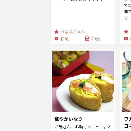
で
皿
マ
うな蒲ちゃん
和風
20分
華やかいなり
ワ
ヨ
お母さん、お助けメニュー。と