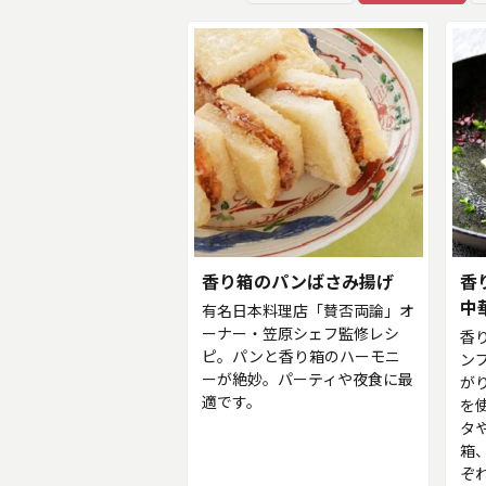
香り箱のパンばさみ揚げ
香
中
有名日本料理店「賛否両論」オ
ーナー・笠原シェフ監修レシ
香
ピ。パンと香り箱のハーモニ
ン
ーが絶妙。パーティや夜食に最
が
適です。
を
タ
箱
ぞ