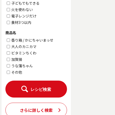
子どもでもできる
火を使わない
電子レンジだけ
食材3つ以内
商品名
香り箱 / かにちゃいまっせ
大人のカニカマ
ビタミンちくわ
加賀揚
うな蒲ちゃん
その他
レシピ検索
さらに詳しく検索