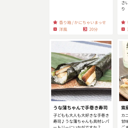
さ
り
香り箱 / かにちゃいまっせ
洋風
20分
うな蒲ちゃんで手巻き寿司
紫
子どもも大人も大好きな手巻き
カ
寿司♪うな蒲ちゃんも具材レパ
甘
ートリーにいかがですか？
ご