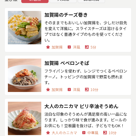
加賀揚のチーズ巻き
そのままでもおいしい加賀揚を、少しだけ目先
を変えて洋風に。スライスチーズは溶けるタイ
プではなく普通タイプのものを使ってくださ
い。
加賀揚
洋風
5分
加賀揚 ペペロンそば
フライパンを使わず、レンジでつくるペペロン
チーノ。トッピングの加賀揚で野菜も摂れま
す。
加賀揚
洋風
10分
大人のカニカマ ピリ辛油そうめん
淡白な印象のそうめんが満足度の高い一品にな
ります。しっかり味で食が進みます。ビールの
お供にも！豆板醤を抜けば、子どもでもOK！
大人のカニカマ
中華風
10分