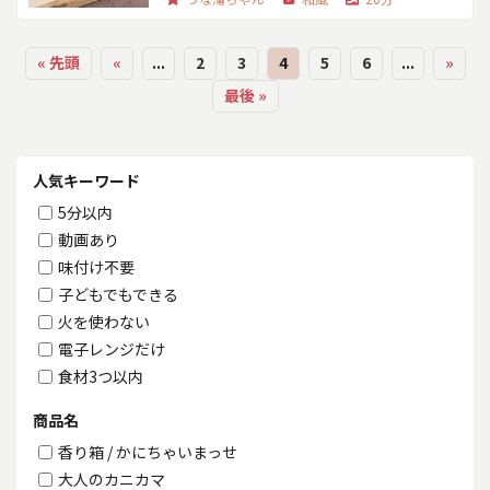
« 先頭
«
...
2
3
4
5
6
...
»
最後 »
人気キーワード
5分以内
動画あり
味付け不要
子どもでもできる
火を使わない
電子レンジだけ
食材3つ以内
商品名
香り箱 / かにちゃいまっせ
大人のカニカマ