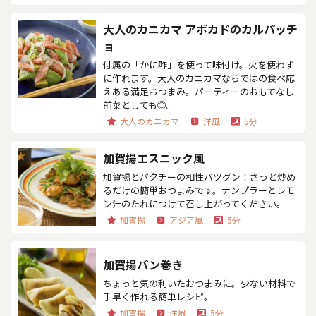
大人のカニカマ アボカドのカルパッチ
ョ
付属の「かに酢」を使って味付け。火を使わず
に作れます。大人のカニカマならではの食べ応
えある満足おつまみ。パーティーのおもてなし
前菜としても◎。
大人のカニカマ
洋風
5分
加賀揚エスニック風
加賀揚とパクチーの相性バツグン！さっと炒め
るだけの簡単おつまみです。ナンプラーとレモ
ン汁のたれにつけて召し上がってください。
加賀揚
アジア風
5分
加賀揚パン巻き
ちょっと気の利いたおつまみに。少ない材料で
手早く作れる簡単レシピ。
加賀揚
洋風
5分