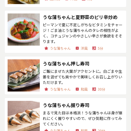
うな蒲ちゃんと夏野菜のピリ辛炒め
ピーマンで夏に不足しがちなビタミンをチャー
ジ！ごま油とうな蒲ちゃんのタレの相性がよ
く、コチュジャンのやさしい辛さが食欲をそそ
ります。
うな蒲ちゃん
洋風
5分
うな蒲ちゃん押し寿司
ご飯にまぜた大葉がアクセントに。白ごまや生
姜を混ぜても爽やかで美味しくお召し上がりい
ただけます。
うな蒲ちゃん
和風
30分
うな蒲ちゃん握り寿司
まるで見た目は本格派！うな蒲ちゃんは身が崩
れにくく握りやすいので、ぜひ気軽に作ってみ
てください。
うな蒲ちゃん
和風
20分