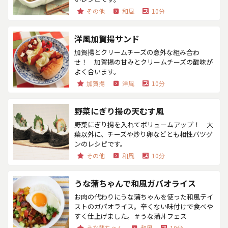
その他
和風
10分
洋風加賀揚サンド
加賀揚とクリームチーズの意外な組み合わ
せ！ 加賀揚の甘みとクリームチーズの酸味が
よく合います。
加賀揚
洋風
10分
野菜にぎり揚の天むす風
野菜にぎり揚を入れてボリュームアップ！ 大
葉以外に、チーズや炒り卵などとも相性バツグ
ンのレシピです。
その他
和風
10分
うな蒲ちゃんで和風ガバオライス
お肉の代わりにうな蒲ちゃんを使った和風テイ
ストのガパオライス。辛くない味付けで食べや
すく仕上げました。＃うな蒲丼フェス
うな蒲ちゃん
和風
10分