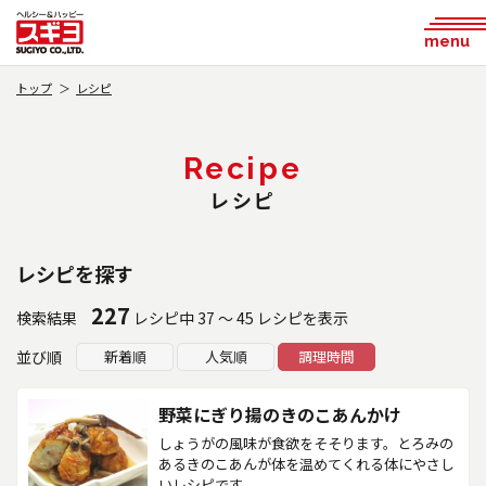
menu
トップ
レシピ
Recipe
レシピ
レシピを探す
227
検索結果
レシピ中 37 ～ 45 レシピを表示
並び順
新着順
人気順
調理時間
野菜にぎり揚のきのこあんかけ
しょうがの風味が食欲をそそります。とろみの
あるきのこあんが体を温めてくれる体にやさし
いレシピです。