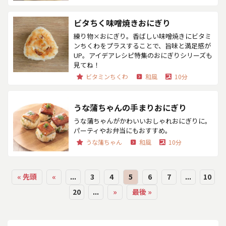
ビタちく味噌焼きおにぎり
練り物×おにぎり。香ばしい味噌焼きにビタミ
ンちくわをプラスすることで、旨味と満足感が
UP。アイデアレシピ特集のおにぎりシリーズも
見てね！
ビタミンちくわ
和風
10分
うな蒲ちゃんの手まりおにぎり
うな蒲ちゃんがかわいいおしゃれおにぎりに。
パーティやお弁当にもおすすめ。
うな蒲ちゃん
和風
10分
« 先頭
«
...
3
4
5
6
7
...
10
20
...
»
最後 »