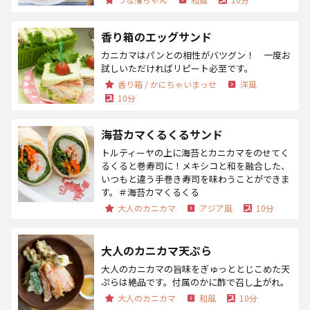
香り箱のエッグサンド
カニカマはパンとの相性がバツグン！ 一度お
試しいただければリピート必至です。
香り箱 / かにちゃいまっせ
洋風
10分
海苔カマくるくるサンド
トルティーヤの上に海苔とカニカマをのせてく
るくると巻寿司に！メキシコと和を融合した、
いつもと違う手巻き寿司を味わうことができま
す。＃海苔カマくるくる
大人のカニカマ
アジア風
10分
大人のカニカマ天ぷら
大人のカニカマの旨味をぎゅっととじこめた天
ぷらは絶品です。付属のかに酢で召し上がれ。
大人のカニカマ
和風
10分