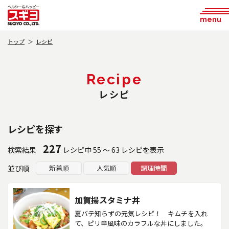
menu
トップ
レシピ
Recipe
レシピ
レシピを探す
227
検索結果
レシピ中 55 ～ 63 レシピを表示
並び順
新着順
人気順
調理時間
加賀揚スタミナ丼
夏バテ知らずの元気レシピ！ キムチを入れ
て、ピリ辛風味のカラフルな丼にしました。