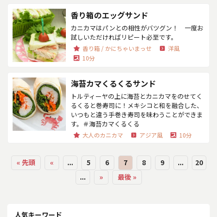
香り箱のエッグサンド
カニカマはパンとの相性がバツグン！ 一度お
試しいただければリピート必至です。
香り箱 / かにちゃいまっせ
洋風
10分
海苔カマくるくるサンド
トルティーヤの上に海苔とカニカマをのせてく
るくると巻寿司に！メキシコと和を融合した、
いつもと違う手巻き寿司を味わうことができま
す。＃海苔カマくるくる
大人のカニカマ
アジア風
10分
« 先頭
«
...
5
6
7
8
9
...
20
...
»
最後 »
人気キーワード