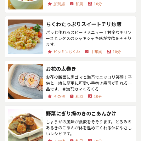
加賀揚
和風
10分
ちくわたっぷりスイートチリ炒飯
パッと作れるスピードメニュー！甘辛なチリソ
ースとレタスのシャキシャキ感が食欲をそそり
ます。
ビタミンちくわ
中華風
10分
お花の太巻き
お花の断面に黒ゴマと海苔でニッコリ笑顔！子
供と一緒に簡単に可愛い手巻き寿司が作れる一
品です。＃海苔カマくるくる
その他
和風
10分
野菜にぎり揚のきのこあんかけ
しょうがの風味が食欲をそそります。とろみの
あるきのこあんが体を温めてくれる体にやさし
いレシピです。
その他
和風
10分