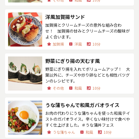
洋風加賀揚サンド
加賀揚とクリームチーズの意外な組み合わ
せ！ 加賀揚の甘みとクリームチーズの酸味が
よく合います。
加賀揚
洋風
10分
野菜にぎり揚の天むす風
野菜にぎり揚を入れてボリュームアップ！ 大
葉以外に、チーズや炒り卵などとも相性バツグ
ンのレシピです。
その他
和風
10分
うな蒲ちゃんで和風ガバオライス
お肉の代わりにうな蒲ちゃんを使った和風テイ
ストのガパオライス。辛くない味付けで食べや
すく仕上げました。＃うな蒲丼フェス
うな蒲ちゃん
和風
10分