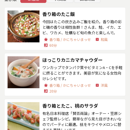
香り箱のたこ飯
今回はたこの炊き込みご飯を紹介。香り箱の彩
と磯の香りは相性抜群！さんま、鮭、イカ、エ
ビ、ワカメ、牡蠣など旬の魚介と楽しんで。
香り箱 / かにちゃいまっせ
和風
60分
ほっこりカニカマチャウダー
ワンカップでタンパク質やビタミンA・Cを手軽
に摂ることができます。美容が気になる女性向
けレシピです。
香り箱 / かにちゃいまっせ
洋風
20分
香り箱とたこ、桃のサラダ
有名日本料理店「賛否両論」オーナー・笠原シ
ェフ監修レシピ。簡単ながら見た目がきれいな
のでパーティに最適。桃をキウイやメロンに替
えても美味しいです。