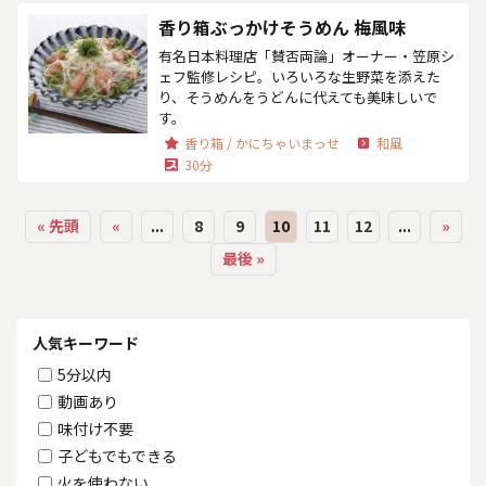
香り箱ぶっかけそうめん 梅風味
有名日本料理店「賛否両論」オーナー・笠原シ
ェフ監修レシピ。いろいろな生野菜を添えた
り、そうめんをうどんに代えても美味しいで
す。
香り箱 / かにちゃいまっせ
和風
30分
« 先頭
«
...
8
9
10
11
12
...
»
最後 »
人気キーワード
5分以内
動画あり
味付け不要
子どもでもできる
火を使わない