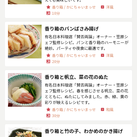
香り箱 / かにちゃいまっせ
洋風
10分
香り箱のパンばさみ揚げ
有名日本料理店「賛否両論」オーナー・笠原シ
ェフ監修レシピ。パンと香り箱のハーモニーが
絶妙。パーティや夜食に最適です。
香り箱 / かにちゃいまっせ
洋風
20分
香り箱と帆立、菜の花のぬた
有名日本料理店「賛否両論」オーナー・笠原シ
ェフ監修レシピ。春を感じさせる帆立、菜の花
とともに、ぬたにしてみました。赤、緑、黄の
彩りが映えるレシピです。
香り箱 / かにちゃいまっせ
和風
30分
香り箱と竹の子、わかめのかき揚げ