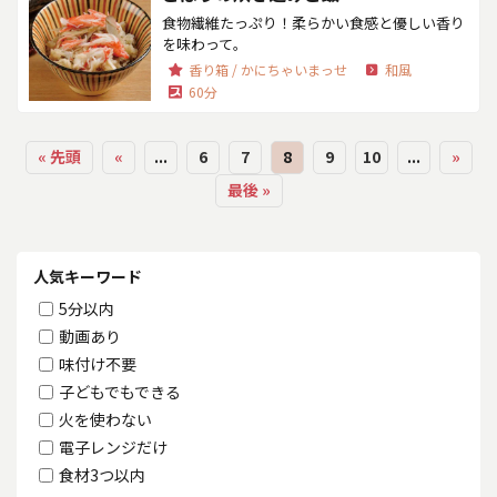
食物繊維たっぷり！柔らかい食感と優しい香り
を味わって。
香り箱 / かにちゃいまっせ
和風
60分
« 先頭
«
...
6
7
8
9
10
...
»
最後 »
人気キーワード
5分以内
動画あり
味付け不要
子どもでもできる
火を使わない
電子レンジだけ
食材3つ以内