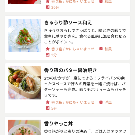
香り箱 / かにちゃいまっせ
和風
20分
きゅうり酢ソース和え
きゅうりおろしでさっぱりと、緑と赤の彩りで
食卓に華やかさを。食べる直前に混ぜ合わせる
ことがポイント。
香り箱 / かにちゃいまっせ
和風
5分
香り箱のバター醤油焼き
2つのおかずが一度にできる！フライパンの余
ったスペースで好みの野菜を一緒に焼けば、バ
ターソテーも完成。彩りもボリュームもバッチ
リです。
香り箱 / かにちゃいまっせ
洋風
5分
香りやっこ丼
香り箱が味と彩りの決め手。ごはんはアツアツ