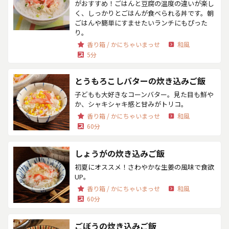
がおすすめ！ごはんと豆腐の温度の違いが楽し
く、しっかりとごはんが食べられる丼です。朝
ごはんや簡単にすませたいランチにもぴった
り。
香り箱 / かにちゃいまっせ
和風
5分
とうもろこしバターの炊き込みご飯
子どもも大好きなコーンバター。見た目も鮮や
か、シャキシャキ感と甘みがトリコ。
香り箱 / かにちゃいまっせ
和風
60分
しょうがの炊き込みご飯
初夏にオススメ！さわやかな生姜の風味で食欲
UP。
香り箱 / かにちゃいまっせ
和風
60分
ごぼうの炊き込みご飯