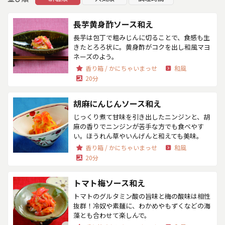
長芋黄身酢ソース和え
長芋は包丁で粗みじんに切ることで、食感も生
きたとろろ状に。黄身酢がコクを出し和風マヨ
ネーズのよう。
香り箱 / かにちゃいまっせ
和風
20分
胡麻にんじんソース和え
じっくり煮て甘味を引き出したニンジンと、胡
麻の香りでニンジンが苦手な方でも食べやす
い。ほうれん草やいんげんと和えても美味。
香り箱 / かにちゃいまっせ
和風
20分
トマト梅ソース和え
トマトのグルタミン酸の旨味と梅の酸味は相性
抜群！冷奴や素麺に、わかめやもずくなどの海
藻とも合わせて楽しんで。