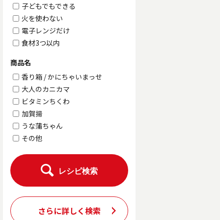
子どもでもできる
火を使わない
電子レンジだけ
食材3つ以内
商品名
香り箱 / かにちゃいまっせ
大人のカニカマ
ビタミンちくわ
加賀揚
うな蒲ちゃん
その他
レシピ検索
さらに詳しく検索