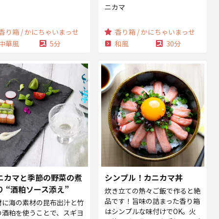
ニカマ
香り箱 / かにちゃいまっせ
香り箱 / かにちゃいまっせ
中華風
5分
和風
30分
ニカマと季節の野菜の煮
シンプル！カニカマ丼
り “酒粕ソース添え”
炊き立ての熱々ご飯で作ると絶
品です！旨味の詰まった香り箱
材に海の素材の昆布出汁と竹
はシンプルな味付けでOK。火
の酒粕を使うことで、スギヨ