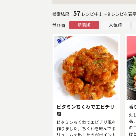
57
検索結果
レシピ中 1 ～ 9 レシピを表
新着順
人気順
並び順
ビタミンちくわでエビチリ
香
風
火
品
ビタミンちくわでエビチリ風を
の
作りました。ちくわを結んでボ
は
リュームを出したのがポイント