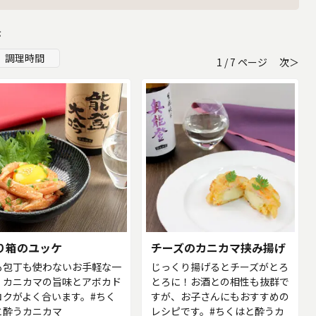
示
調理時間
1 / 7 ページ
次＞
り箱のユッケ
チーズのカニカマ挟み揚げ
も包丁も使わないお手軽な一
じっくり揚げるとチーズがとろ
。カニカマの旨味とアボカド
とろに！お酒との相性も抜群で
コクがよく合います。#ちく
すが、お子さんにもおすすめの
と酔うカニカマ
レシピです。#ちくはと酔うカ