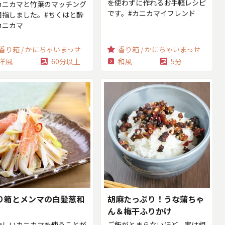
を使わずに作れるお手軽レシピ
カニカマと竹葉のマッチング
です。#カニカマイフレンド
目指しました。#ちくはと酔
カニカマ
香り箱 / かにちゃいまっせ
香り箱 / かにちゃいまっせ
洋風
60分以上
和風
5分
り箱とメンマの白髪葱和
胡麻たっぷり！うな蒲ちゃ
ん＆梅干ふりかけ
味しいカニカマを使うことが
ご飯がとまらないほど、実は相