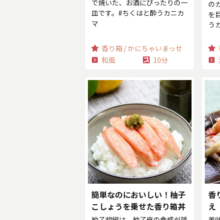
で焼いた、お酒にぴったりの一
の
皿です。#ちくはと酔うカニカ
を
マ
う
香り箱 / かにちゃいまっせ
和風
10分
簡単なのにおいしい！柚子
香
こしょうを乗せた香り箱丼
え
柚子胡椒は、柚子皮の食感が残
美