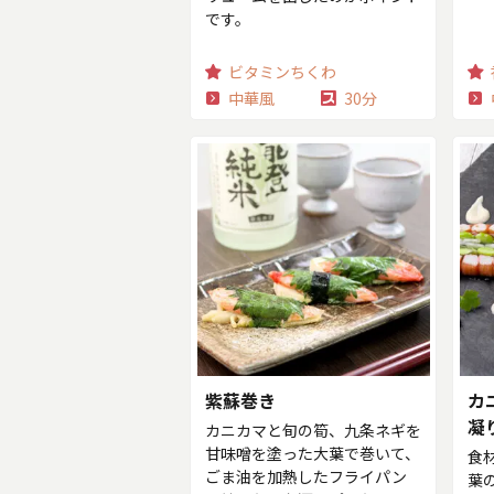
です。
ビタミンちくわ
中華風
30分
紫蘇巻き
カ
凝
カニカマと旬の筍、九条ネギを
甘味噌を塗った大葉で巻いて、
食
ごま油を加熱したフライパン
葉