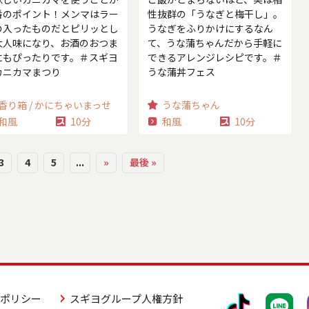
番のポイント！メンマはラー
性抜群の「うなぎと梅干し」。
の入ったものだとピリッとし
うなぎをふりかけにするなん
大人味になり、お酒のおつま
て、うな蒲ちゃんだから手軽に
にもぴったりです。＃スギヨ
できるアレンジレシピです。＃
カニカマまつり
うな蒲丼フェス
香り箱 / かにちゃいまっせ
うな蒲ちゃん
和風
10分
和風
10分
3
4
5
...
»
最後 »
アポリシー
スギヨグループ人権方針