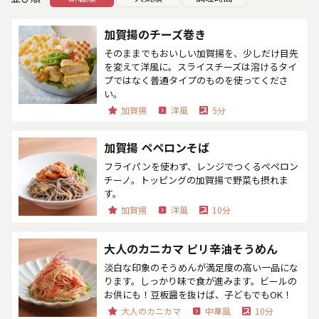
加賀揚のチーズ巻き
そのままでもおいしい加賀揚を、少しだけ目先
を変えて洋風に。スライスチーズは溶けるタイ
プではなく普通タイプのものを使ってくださ
い。
加賀揚
洋風
5分
加賀揚 ペペロンそば
フライパンを使わず、レンジでつくるペペロン
チーノ。トッピングの加賀揚で野菜も摂れま
す。
加賀揚
洋風
10分
大人のカニカマ ピリ辛油そうめん
淡白な印象のそうめんが満足度の高い一品にな
ります。しっかり味で食が進みます。ビールの
お供にも！豆板醤を抜けば、子どもでもOK！
大人のカニカマ
中華風
10分