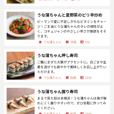
うな蒲ちゃんと夏野菜のピリ辛炒め
ピーマンで夏に不足しがちなビタミンをチャー
ジ！ごま油とうな蒲ちゃんのタレの相性がよ
く、コチュジャンのやさしい辛さが食欲をそそ
ります。
うな蒲ちゃん
洋風
5分
うな蒲ちゃん押し寿司
ご飯にまぜた大葉がアクセントに。白ごまや生
姜を混ぜても爽やかで美味しくお召し上がりい
ただけます。
うな蒲ちゃん
和風
30分
うな蒲ちゃん握り寿司
まるで見た目は本格派！うな蒲ちゃんは身が崩
れにくく握りやすいので、ぜひ気軽に作ってみ
てください。
うな蒲ちゃん
和風
20分