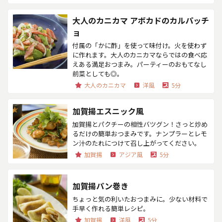
大人のカニカマ アボカドのカルパッチ
ョ
付属の「かに酢」を使って味付け。火を使わず
に作れます。大人のカニカマならではの食べ応
えある満足おつまみ。パーティーのおもてなし
前菜としても◎。
大人のカニカマ
洋風
5分
加賀揚エスニック風
加賀揚とパクチーの相性バツグン！さっと炒め
るだけの簡単おつまみです。ナンプラーとレモ
ン汁のたれにつけて召し上がってください。
加賀揚
アジア風
5分
加賀揚パン巻き
ちょっと気の利いたおつまみに。少ない材料で
手早く作れる簡単レシピ。
加賀揚
洋風
5分