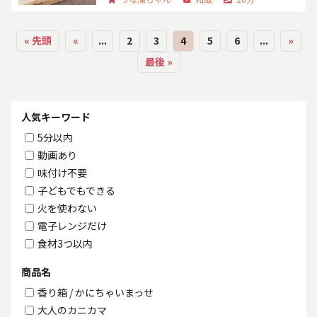
« 先頭
«
...
2
3
4
5
6
...
»
最後 »
人気キーワード
5分以内
動画あり
味付け不要
子どもでもできる
火を使わない
電子レンジだけ
食材3つ以内
商品名
香り箱 / かにちゃいまっせ
大人のカニカマ