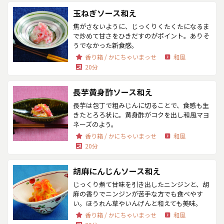
玉ねぎソース和え
焦がさないように、じっくりくたくたになるま
で炒めて甘さをひきだすのがポイント。ありそ
うでなかった新食感。
香り箱 / かにちゃいまっせ
和風
20分
長芋黄身酢ソース和え
長芋は包丁で粗みじんに切ることで、食感も生
きたとろろ状に。黄身酢がコクを出し和風マヨ
ネーズのよう。
香り箱 / かにちゃいまっせ
和風
20分
胡麻にんじんソース和え
じっくり煮て甘味を引き出したニンジンと、胡
麻の香りでニンジンが苦手な方でも食べやす
い。ほうれん草やいんげんと和えても美味。
香り箱 / かにちゃいまっせ
和風