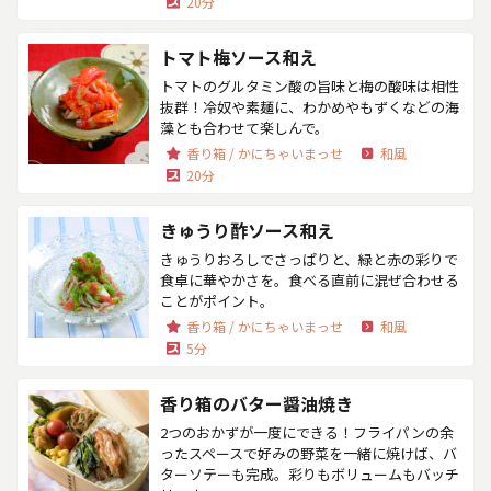
20分
トマト梅ソース和え
トマトのグルタミン酸の旨味と梅の酸味は相性
抜群！冷奴や素麺に、わかめやもずくなどの海
藻とも合わせて楽しんで。
香り箱 / かにちゃいまっせ
和風
20分
きゅうり酢ソース和え
きゅうりおろしでさっぱりと、緑と赤の彩りで
食卓に華やかさを。食べる直前に混ぜ合わせる
ことがポイント。
香り箱 / かにちゃいまっせ
和風
5分
香り箱のバター醤油焼き
2つのおかずが一度にできる！フライパンの余
ったスペースで好みの野菜を一緒に焼けば、バ
ターソテーも完成。彩りもボリュームもバッチ