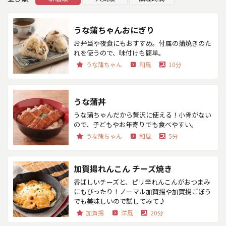
うな蒲ちゃんおにぎり
お弁当や夜食にもおすすめ。付属の蒲焼きのた
れを使うので、味付けも簡単。
うな蒲ちゃん
和風
10分
うな蒲丼
うな蒲ちゃんだから贅沢に使える！小骨がない
ので、子どもやお年寄りでも食べやすい。
うな蒲ちゃん
和風
5分
加賀揚れんこん チーズ焼き
香ばしいチーズと、ピリ辛れんこんがおつまみ
にもぴったり！ノーマル加賀揚や加賀揚ごぼう
でも美味しいので試してみて♪
加賀揚
洋風
20分