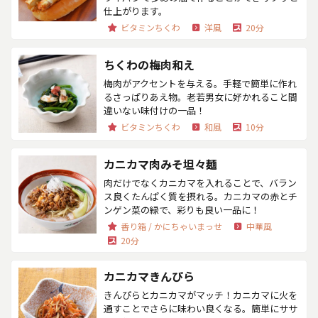
仕上がります。
ビタミンちくわ
洋風
20分
ちくわの梅肉和え
梅肉がアクセントを与える。手軽で簡単に作れ
るさっぱりあえ物。老若男女に好かれること間
違いない味付けの一品！
ビタミンちくわ
和風
10分
カニカマ肉みそ坦々麺
肉だけでなくカニカマを入れることで、バラン
ス良くたんぱく質を摂れる。カニカマの赤とチ
ンゲン菜の緑で、彩りも良い一品に！
香り箱 / かにちゃいまっせ
中華風
20分
カニカマきんぴら
きんぴらとカニカマがマッチ！カニカマに火を
通すことでさらに味わい良くなる。簡単にササ