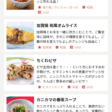
ッと作れる品！
香り箱 / かにちゃいまっせ
和風
10分
加賀揚 和風オムライス
加賀揚とお米を一緒に炊きこむことで、ご飯全
体に旨味が。きのこの種類を変えてもよし、ご
飯の味を変えてもよしのアレンジも自由に！
加賀揚
和風
30分
ちくわピザ
ピザ生地は重くて・・・という方におすすめお
手軽ピザ。ビタミンちくわの表面がサクッと仕
上がり、ニンニク入りトマトソースがぴったり
の、たんぱく質多めの嬉しいピザ！
ビタミンちくわ
洋風
20分
カニカマの春雨スープ
カニカマをたっぷり入れることで、食欲のない
時もさらっと食べられる。あっさり、栄養的に