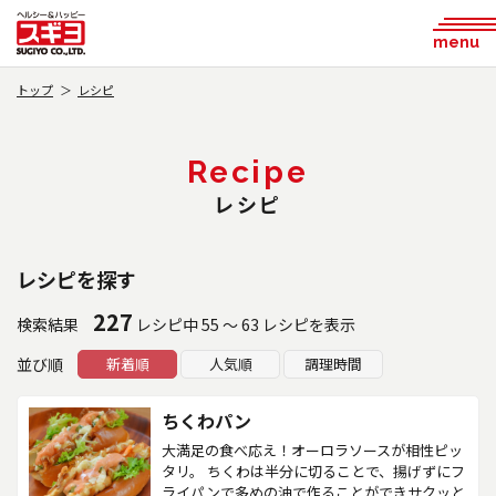
menu
トップ
レシピ
Recipe
レシピ
レシピを探す
227
検索結果
レシピ中 55 ～ 63 レシピを表示
並び順
新着順
人気順
調理時間
ちくわパン
大満足の食べ応え！オーロラソースが相性ピッ
タリ。 ちくわは半分に切ることで、揚げずにフ
ライパンで多めの油で作ることができサクッと