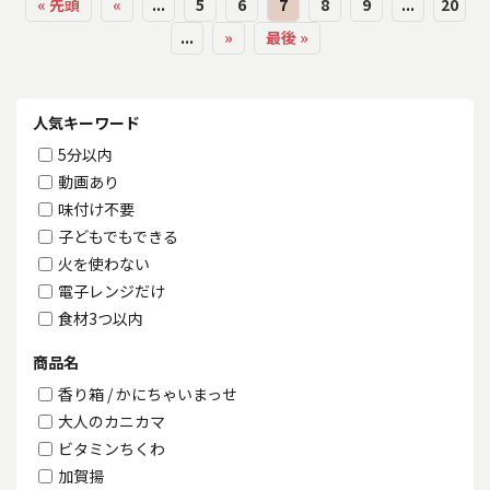
« 先頭
«
...
5
6
7
8
9
...
20
...
»
最後 »
人気キーワード
5分以内
動画あり
味付け不要
子どもでもできる
火を使わない
電子レンジだけ
食材3つ以内
商品名
香り箱 / かにちゃいまっせ
大人のカニカマ
ビタミンちくわ
加賀揚