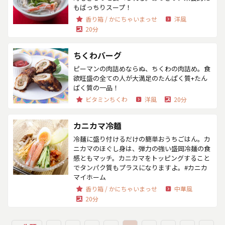
もばっちりスープ！
香り箱 / かにちゃいまっせ
洋風
20分
ちくわバーグ
ピーマンの肉詰めならぬ、ちくわの肉詰め。食
欲旺盛の全ての人が大満足のたんぱく質+たん
ぱく質の一品！
ビタミンちくわ
洋風
20分
カニカマ冷麺
冷麺に盛り付けるだけの簡単おうちごはん。カ
ニカマのほぐし身は、弾力の強い盛岡冷麺の食
感ともマッチ。カニカマをトッピングすること
でタンパク質もプラスになりますよ。#カニカ
マイホーム
香り箱 / かにちゃいまっせ
中華風
20分