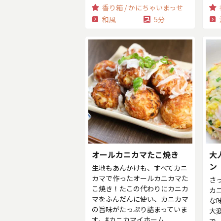
香り箱 / かにちゃいまっせ
和風
5分
オールカニカマたこ焼き
大
ン
生地もあんかけも、すべてカニ
カマで作ったオールカニカマた
さ
こ焼き！たこの代わりにカニカ
カ
マをふんだんに使い、カニカマ
な
の旨味がたっぷり詰まっていま
大
す。#カニカマイホーム