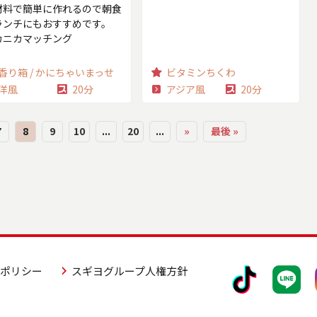
材料で簡単に作れるので朝食
ランチにもおすすめです。
カニカマッチング
香り箱 / かにちゃいまっせ
ビタミンちくわ
洋風
20分
アジア風
20分
7
8
9
10
...
20
...
»
最後 »
アポリシー
スギヨグループ人権方針