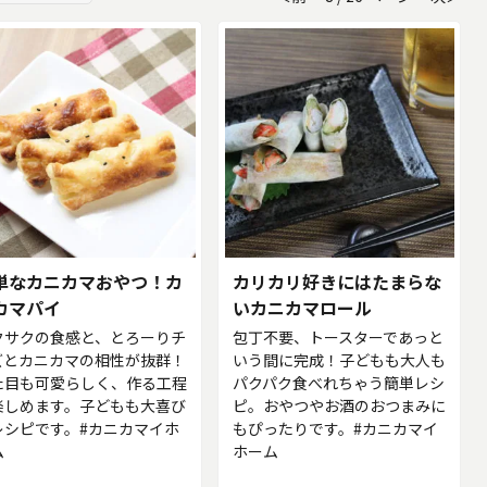
単なカニカマおやつ！カ
カリカリ好きにはたまらな
カマパイ
いカニカマロール
クサクの食感と、とろーりチ
包丁不要、トースターであっと
ズとカニカマの相性が抜群！
いう間に完成！子どもも大人も
た目も可愛らしく、作る工程
パクパク食べれちゃう簡単レシ
楽しめます。子どもも大喜び
ピ。おやつやお酒のおつまみに
レシピです。#カニカマイホ
もぴったりです。#カニカマイ
ム
ホーム