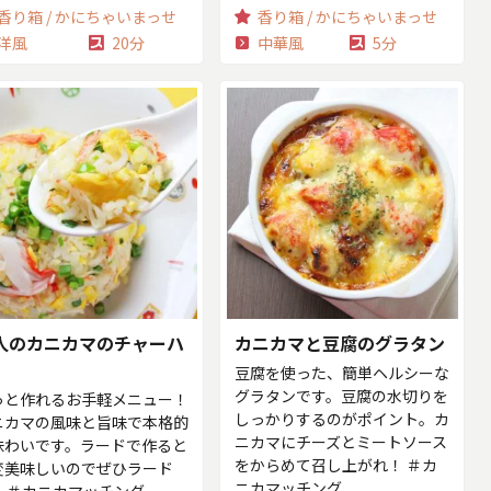
香り箱 / かにちゃいまっせ
香り箱 / かにちゃいまっせ
洋風
20分
中華風
5分
人のカニカマのチャーハ
カニカマと豆腐のグラタン
豆腐を使った、簡単ヘルシーな
グラタンです。豆腐の水切りを
っと作れるお手軽メニュー！
しっかりするのがポイント。カ
ニカマの風味と旨味で本格的
ニカマにチーズとミートソース
味わいです。ラードで作ると
をからめて召し上がれ！ ＃カ
変美味しいのでぜひラード
ニカマッチング