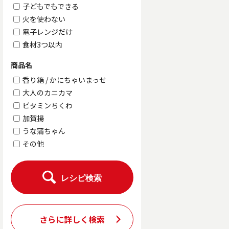
子どもでもできる
火を使わない
電子レンジだけ
食材3つ以内
商品名
香り箱 / かにちゃいまっせ
大人のカニカマ
ビタミンちくわ
加賀揚
うな蒲ちゃん
その他
レシピ検索
さらに詳しく検索