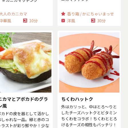
。 ＃カニカマッチング
大人のカニカマ
香り箱 / かにちゃいまっせ
中華風
10分
洋風
30分
ニカマとアボカドのグラ
ちくわハットク
ン風
外はカリっと、中はとろ〜りと
したチーズハットクとビタミン
ボカドの皮を器として活かし
ちくわをコラボ！ちくわととろ
おしゃれな一品。緑と赤のコ
けるチーズの相性もバッチリ！
トラストが彩り鮮やか！少な