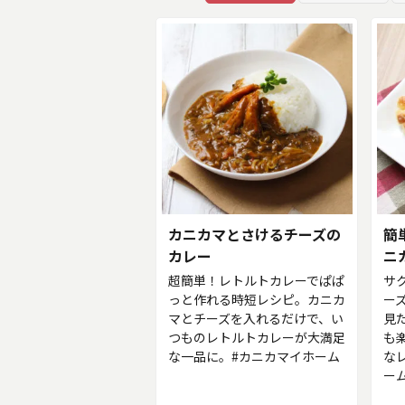
カニカマとさけるチーズの
簡
カレー
ニ
超簡単！レトルトカレーでぱぱ
サ
っと作れる時短レシピ。カニカ
ー
マとチーズを入れるだけで、い
見
つものレトルトカレーが大満足
も
な一品に。#カニカマイホーム
な
ー