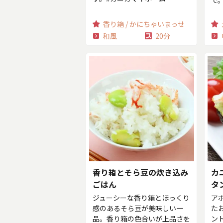
で
香り箱 / かにちゃいまっせ
和風
20分
香り箱とそら豆の炊き込み
カ
ごはん
タ
ジューシーな香り箱とほっくり
ア
感のあるそら豆が美味しい一
た
品。香り箱の色合いが上品さを
ン