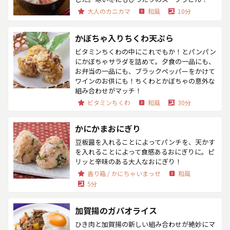
大人のカニカマ
和風
10分
かぼちゃ入りちくわ天ぷら
ビタミンちくわの中にこれでもか！とパンパン
にかぼちゃサラダを詰めて。夕食の一品にも、
お弁当の一品にも、ブラックペッパーをかけて
ワインのお供にも！ちくわとかぼちゃの意外な
組み合わせがマッチ！
ビタミンちくわ
和風
30分
かにかまおにぎり
豆板醤を入れることによってパンチを、天かす
を入れることによって食感あるおにぎりに。ピ
リッと辛味のある大人なおにぎり！
香り箱 / かにちゃいまっせ
和風
5分
加賀揚のガパオライス
ひき肉と加賀揚の新しい組み合わせが絶妙にマ