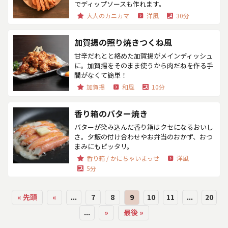
でディップソースも作れます。
大人のカニカマ
洋風
30分
加賀揚の照り焼きつくね風
甘辛だれとと絡めた加賀揚がメインディッシュ
に。加賀揚をそのまま使うから肉だねを作る手
間がなくて簡単！
加賀揚
和風
10分
香り箱のバター焼き
バターが染み込んだ香り箱はクセになるおいし
さ。夕飯の付け合わせやお弁当のおかず、おつ
まみにもピッタリ。
香り箱 / かにちゃいまっせ
洋風
5分
« 先頭
«
...
7
8
9
10
11
...
20
...
»
最後 »