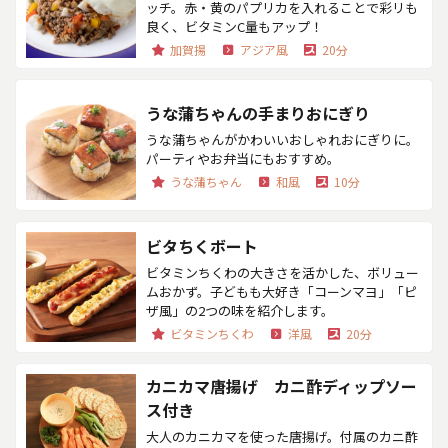
ッチ。赤・黄のパプリカを入れることで彩リも
良く、ビタミンC量もアップ！
加賀揚
アジア風
20分
うな蒲ちゃんの手まりおにぎり
うな蒲ちゃんがかわいいおしゃれおにぎりに。
パーティやお弁当にもおすすめ。
うな蒲ちゃん
和風
10分
ビタちくボート
ビタミンちくわの大きさを活かした、ボリュー
ムおかず。子どもも大好き「コーンマヨ」「ピ
ザ風」の2つの味を紹介します。
ビタミンちくわ
洋風
20分
カニカマ唐揚げ カニ酢ディップソー
ス付き
大人のカニカマを使った唐揚げ。付属のカニ酢