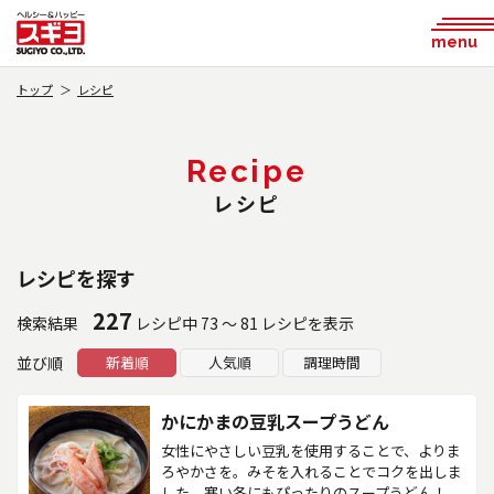
menu
トップ
レシピ
Recipe
レシピ
レシピを探す
227
検索結果
レシピ中 73 ～ 81 レシピを表示
並び順
新着順
人気順
調理時間
かにかまの豆乳スープうどん
女性にやさしい豆乳を使用することで、よりま
ろやかさを。みそを入れることでコクを出しま
した。寒い冬にもぴったりのスープうどん！